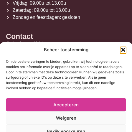
Vrijdag: 09.00u tot 13.00u
Zaterdag: 09.00u tot 13.00u
Zondag en feestdagen: gesloten
Contact
justbeyoutiful.be
Beheer toestemming
Walemstraat 161, 2860 Sint-Katelijne-Waver
stefanie@justbeyoutiful.be
Om de beste ervaringen te bieden, gebruiken wij technologieën zoals
+32 469 42 45 29
cookies om informatie over je apparaat op te slaan en/of te raadplegen.
Door in te stemmen met deze technologieën kunnen wij gegevens zoals
BE 0885.875.264
surfgedrag of unieke ID's op deze site verwerken. Als je geen
Algemene voorwaarden
toestemming geeft of uw toestemming intrekt, kan dit een nadelige
Behandelingen
invloed hebben op bepaalde functies en mogelijkheden.
Accepteren
Weigeren
Gelaatsverzorgingen Mechelen
Permanente Laserontharing Lier
Bekijk voorkeuren