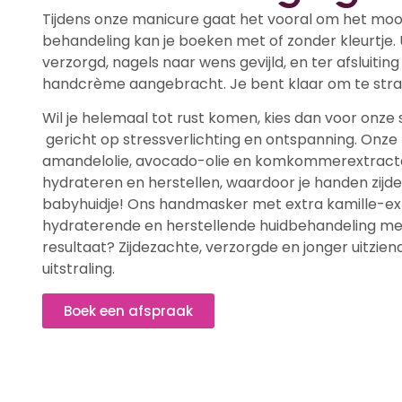
Tijdens onze manicure gaat het vooral om het moo
behandeling kan je boeken met of zonder kleurtje
verzorgd, nagels naar wens gevijld, en ter afsluiti
handcrème aangebracht. Je bent klaar om te stra
Wil je helemaal tot rust komen, kies dan voor onze
gericht op stressverlichting en ontspanning. Onze
amandelolie, avocado-olie en komkommerextracten z
hydrateren en herstellen, waardoor je handen zijd
babyhuidje! Ons handmasker met extra kamille-ext
hydraterende en herstellende huidbehandeling met
resultaat? Zijdezachte, verzorgde en jonger uitzi
uitstraling.
Boek een afspraak