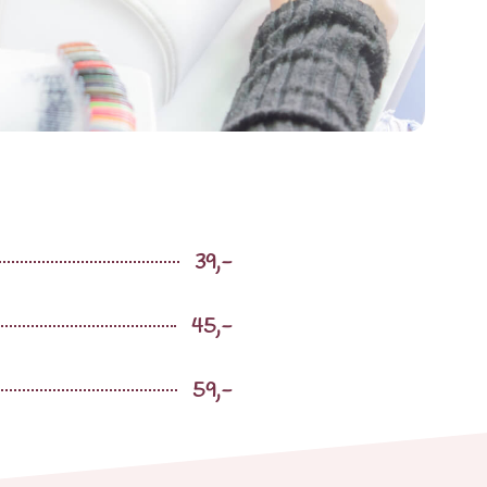
39,-
45,-
59,-