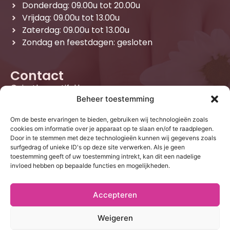
Donderdag: 09.00u tot 20.00u
Vrijdag: 09.00u tot 13.00u
Zaterdag: 09.00u tot 13.00u
Zondag en feestdagen: gesloten
Contact
justbeyoutiful.be
Beheer toestemming
Walemstraat 161, 2860 Sint-Katelijne-Waver
stefanie@justbeyoutiful.be
Om de beste ervaringen te bieden, gebruiken wij technologieën zoals
+32 469 42 45 29
cookies om informatie over je apparaat op te slaan en/of te raadplegen.
Door in te stemmen met deze technologieën kunnen wij gegevens zoals
BE 0885.875.264
surfgedrag of unieke ID's op deze site verwerken. Als je geen
Algemene voorwaarden
toestemming geeft of uw toestemming intrekt, kan dit een nadelige
Behandelingen
invloed hebben op bepaalde functies en mogelijkheden.
Accepteren
Weigeren
Gelaatsverzorgingen Mechelen