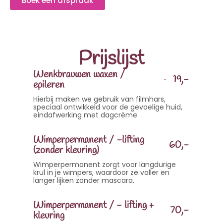
Boek een afspraak
Prijslijst
Wenkbrauwen waxen /
19,-
epileren
Hierbij maken we gebruik van filmhars,
speciaal ontwikkeld voor de gevoelige huid,
eindafwerking met dagcrème.
Wimperpermanent / -lifting
60,-
(zonder kleuring)
Wimperpermanent zorgt voor langdurige
krul in je wimpers, waardoor ze voller en
langer lijken zonder mascara.
Wimperpermanent / - lifting +
70,-
kleuring