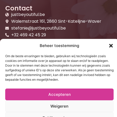
Contact
justbeyoutiful.be
Walemstraat 161, 2860 Sint-Katelijne-Waver
stefanie@justbeyoutiful.be
+32 469 42 45 29
BE 0885.875.264
Beheer toestemming
Algemene voorwaarden
Behandelingen
Om de beste ervaringen te bieden, gebruiken wij technologieën zoals
cookies om informatie over je apparaat op te slaan en/of te raadplegen.
Door in te stemmen met deze technologieën kunnen wij gegevens zoals
surfgedrag of unieke ID's op deze site verwerken. Als je geen toestemming
geeft of uw toestemming intrekt, kan dit een nadelige invloed hebben op
bepaalde functies en mogelijkheden.
Gelaatsverzorgingen Mechelen
Permanente Laserontharing Lier
Accepteren
Gelnagels Duffel
Schoonheidssalon Sint-Katelijne-Waver
Schoonheidsspecialiste Mechelen
Weigeren